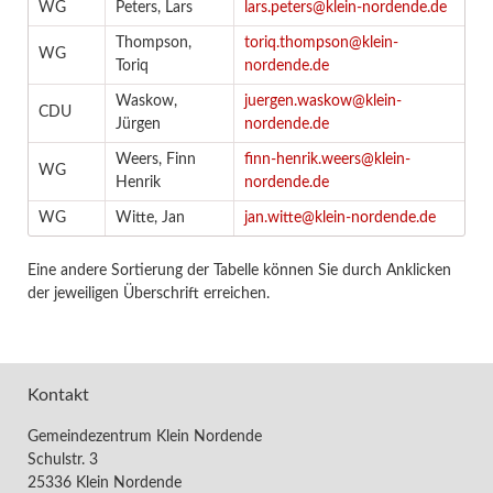
WG
Peters, Lars
lars.peters@klein-nordende.de
Thompson,
toriq.thompson@klein-
WG
Toriq
nordende.de
Waskow,
juergen.waskow@klein-
CDU
Jürgen
nordende.de
Weers, Finn
finn-henrik.weers@klein-
WG
Henrik
nordende.de
WG
Witte, Jan
jan.witte@klein-nordende.de
Eine andere Sortierung der Tabelle können Sie durch Anklicken
der jeweiligen Überschrift erreichen.
Kontakt
Gemeindezentrum Klein Nordende
Schulstr. 3
25336 Klein Nordende