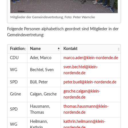
Mitglieder der Gemeindevertretung, Foto: Peter Warncke
Folgende Personen alphabetisch geordnet sind Mitglieder in der
Gemeindevertretung:
Fraktion
Name
Kontakt
CDU
Ader, Marco
marco.ader@klein-nordende.de
sven.bechtel@klein-
WG
Bechtel, Sven
nordende.de
SPD
Büll, Peter
peter.buell@klein-nordende.de
gesche.calgan@klein-
Grüne
Calgan, Gesche
nordende.de
Hausmann,
thomas.hausmann@klein-
SPD
Thomas
nordende.de
Heilmann,
kathrin.heilmann@klein-
WG
Kathrin
nordende.de