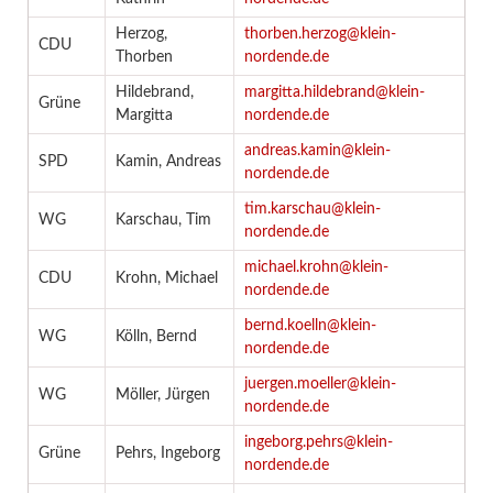
Herzog,
thorben.herzog@klein-
CDU
Thorben
nordende.de
Hildebrand,
margitta.hildebrand@klein-
Grüne
Margitta
nordende.de
andreas.kamin@klein-
SPD
Kamin, Andreas
nordende.de
tim.karschau@klein-
WG
Karschau, Tim
nordende.de
michael.krohn@klein-
CDU
Krohn, Michael
nordende.de
bernd.koelln@klein-
WG
Kölln, Bernd
nordende.de
juergen.moeller@klein-
WG
Möller, Jürgen
nordende.de
ingeborg.pehrs@klein-
Grüne
Pehrs, Ingeborg
nordende.de