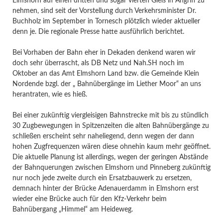
Elmshorn auf einen dritten und sogar vierten Gleis in Angriff zu
nehmen, sind seit der Vorstellung durch Verkehrsminister Dr.
Buchholz im September in Tornesch plötzlich wieder aktueller
denn je. Die regionale Presse hatte ausführlich berichtet.
Bei Vorhaben der Bahn eher in Dekaden denkend waren wir
doch sehr überrascht, als DB Netz und Nah.SH noch im
Oktober an das Amt Elmshorn Land bzw. die Gemeinde Klein
Nordende bzgl. der „ Bahnübergänge im Liether Moor“ an uns
herantraten, wie es hieß.
Bei einer zukünftig viergleisigen Bahnstrecke mit bis zu stündlich
30 Zugbewegungen in Spitzenzeiten die alten Bahnübergänge zu
schließen erscheint sehr naheliegend, denn wegen der dann
hohen Zugfrequenzen wären diese ohnehin kaum mehr geöffnet.
Die aktuelle Planung ist allerdings, wegen der geringen Abstände
der Bahnquerungen zwischen Elmshorn und Pinneberg zukünftig
nur noch jede zweite durch ein Ersatzbauwerk zu ersetzen,
demnach hinter der Brücke Adenauerdamm in Elmshorn erst
wieder eine Brücke auch für den Kfz-Verkehr beim
Bahnübergang „Himmel“ am Heideweg.