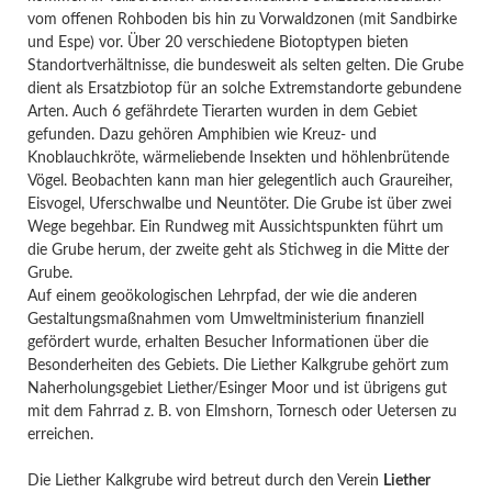
vom offenen Rohboden bis hin zu Vorwaldzonen (mit Sandbirke
und Espe) vor. Über 20 verschiedene Biotoptypen bieten
Standortverhältnisse, die bundesweit als selten gelten. Die Grube
dient als Ersatzbiotop für an solche Extremstandorte gebundene
Arten. Auch 6 gefährdete Tierarten wurden in dem Gebiet
gefunden. Dazu gehören Amphibien wie Kreuz- und
Knoblauchkröte, wärmeliebende Insekten und höhlenbrütende
Vögel. Beobachten kann man hier gelegentlich auch Graureiher,
Eisvogel, Uferschwalbe und Neuntöter. Die Grube ist über zwei
Wege begehbar. Ein Rundweg mit Aussichtspunkten führt um
die Grube herum, der zweite geht als Stichweg in die Mitte der
Grube.
Auf einem geoökologischen Lehrpfad, der wie die anderen
Gestaltungsmaßnahmen vom Umweltministerium finanziell
gefördert wurde, erhalten Besucher Informationen über die
Besonderheiten des Gebiets. Die Liether Kalkgrube gehört zum
Naherholungsgebiet Liether/Esinger Moor und ist übrigens gut
mit dem Fahrrad z. B. von Elmshorn, Tornesch oder Uetersen zu
erreichen.
Die Liether Kalkgrube wird betreut durch den Verein
Liether