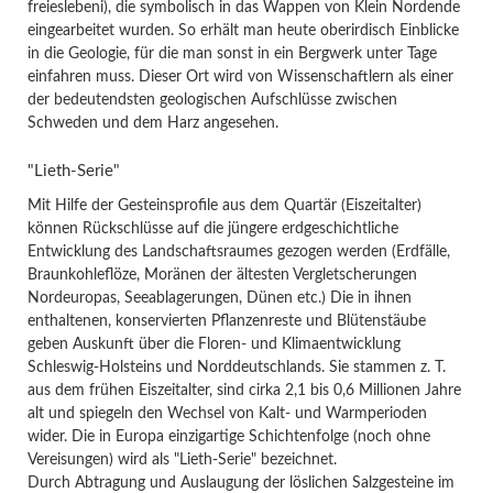
freieslebeni), die symbolisch in das Wappen von Klein Nordende
eingearbeitet wurden. So erhält man heute oberirdisch Einblicke
in die Geologie, für die man sonst in ein Bergwerk unter Tage
einfahren muss. Dieser Ort wird von Wissenschaftlern als einer
der bedeutendsten geologischen Aufschlüsse zwischen
Schweden und dem Harz angesehen.
"Lieth-Serie"
Mit Hilfe der Gesteinsprofile aus dem Quartär (Eiszeitalter)
können Rückschlüsse auf die jüngere erdgeschichtliche
Entwicklung des Landschaftsraumes gezogen werden (Erdfälle,
Braunkohleflöze, Moränen der ältesten Vergletscherungen
Nordeuropas, Seeablagerungen, Dünen etc.) Die in ihnen
enthaltenen, konservierten Pflanzenreste und Blütenstäube
geben Auskunft über die Floren- und Klimaentwicklung
Schleswig-Holsteins und Norddeutschlands. Sie stammen z. T.
aus dem frühen Eiszeitalter, sind cirka 2,1 bis 0,6 Millionen Jahre
alt und spiegeln den Wechsel von Kalt- und Warmperioden
wider. Die in Europa einzigartige Schichtenfolge (noch ohne
Vereisungen) wird als "Lieth-Serie" bezeichnet.
Durch Abtragung und Auslaugung der löslichen Salzgesteine im