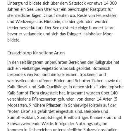
Untergrund bildete sich über dem Salzstock vor etwa 14 000
Jahren ein See. Sein Ufer war ein bevorzugter Rastplatz für
steinzeitliche Jäger. Darauf deuten u.a. Reste von Feuerstellen
und Werkzeuge aus Flintstein, die hier gefunden wurden
(Federmesserkultur). Der See existierte einige hundert Jahre,
bevor er verlandete und sich das Esinger/ Hainholzer Moor
bildete.
Ersatzbiotop für seltene Arten
In den seit längerem unberührten Bereichen der Kalkgrube hat
sich ein vielfältiges Vegetationsmosaik gebildet. Botanisch
besonders wertvoll sind die kalkreichen, trockenen und
wechselfeuchten offenen Böden und Schotterflächen sowie die
Kalk-Riesel- und Kalk-Quellhänge, in denen sich z.T. eine typische
Kalk-Sumpf-Flora eingestellt hat. Insgesamt wurden über 140
verschiedene Pflanzenarten gefunden, von denen 14 Arten (5
Moosarten, 9 höhere Pflanzen) in Schleswig-Holstein auf der
"Roten Liste" als gefährdet eingestuft sind. Beispiele sind
Sumpfherzblatt, Sumpfstengel, Breitblättriges Knabenkraut und
Schwarzwerdende Weide. Infolge der Nutzungsaufgabe
kommen in Teilbereichen unterschiedliche Sukzessionsstadien