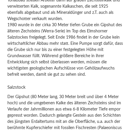
Tonabbau stießen Arbeiter dann auf grauen Zechsteinkalk und
verwitterten Kalk, sogenannte Kalkaschen, die seit 1925
ebenfalls abgebaut und als Mineraldünger und z.T. auch als
Wegschotter verkauft wurden.
1980 wurde in der cirka 30 Meter tiefen Grube ein Gipshut des
älteren Zechsteins (Werra-Serie) im Top des Elmshorner
Salzstockes freigelegt. Seit Ende 1986 findet in der Grube kein
wirtschaftlicher Abbau mehr statt. Eine Pumpe sorgt dafür, dass
die Grube sich nur bis zu einer festgelegten Höhe mit
Grundwasser füllt. Während größere Bereiche in ihrer
Entwicklung sich selbst überlassen werden, müssen die
wichtigsten geologischen Aufschlüsse von Gehölzaufwuchs
befreit werden, damit sie gut zu sehen sind.
Salzstock
Der Gipshut (80 Meter lang, 30 Meter breit und über 4 Meter
hoch) und die umgebenen Kalke des älteren Zechsteins sind im
Verlaufe der Jahrmillionen aus etwa 6-8 Kilometer Tiefe empor
gepresst worden. Dadurch gelangte Gestein aus den Schichten
des jüngsten Erdaltertums mit an die Oberfläche, u.a. auch der
berühmte Kupferschiefer mit fossilen Fischresten (Palaeoniscus